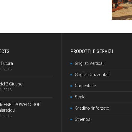
ECTS
PRODOTTI E SERVIZI
 Futura
Grigliati Verticali
1, 2018
Grigliati Orizzontali
del 2 Giugno
Carpenterie
1, 2018
Scale
ale ENEL POWER CROP
Gradino rinforzato
iareddu
1, 2018
Sthenos