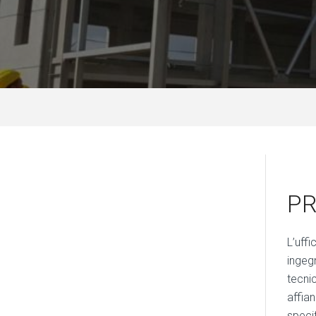
PR
L’uffi
ingeg
tecnic
affian
speci