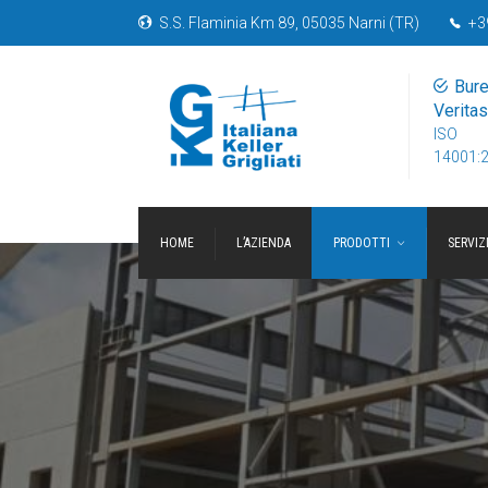
S.S. Flaminia Km 89, 05035 Narni (TR)
+3
Bur
Veritas
ISO
14001:
HOME
L’AZIENDA
PRODOTTI
SERVIZ