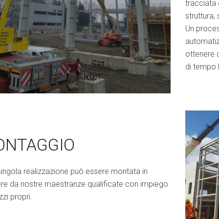
tracciata 
struttura
Un proces
automatiz
ottenere d
di tempo 
ONTAGGIO
singola realizzazione può essere montata in
ere da nostre maestranze qualificate con impiego
zi propri.