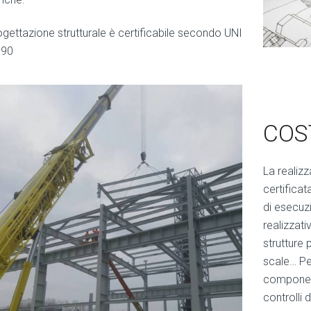
ogettazione strutturale è certificabile secondo UNI
090
COS
La realizz
certifica
di esecuz
realizzati
strutture 
scale… Pe
component
controlli 