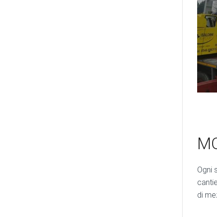
M
Ogni 
canti
di mez