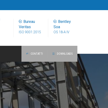
u
Bureau
Bentley
Veritas
Soa
ISO 9001:2015
OS 18-A IV
CONTATTI
DOWNLOADS