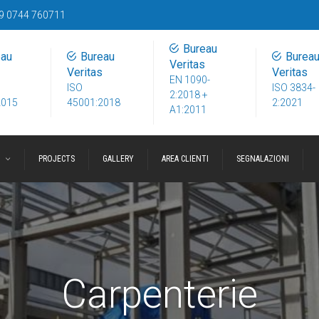
9 0744 760711
Bureau
eau
Bureau
Burea
Veritas
Veritas
Veritas
EN 1090-
ISO
ISO 3834-
2:2018 +
2015
45001:2018
2:2021
A1:2011
I
PROJECTS
GALLERY
AREA CLIENTI
SEGNALAZIONI
Carpenterie