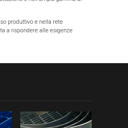
sso produttivo e nella rete
ta a rispondere alle esigenze