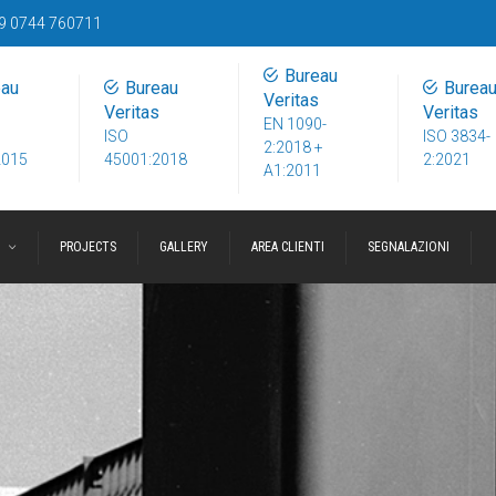
9 0744 760711
Bureau
eau
Bureau
Burea
Veritas
Veritas
Veritas
EN 1090-
ISO
ISO 3834-
2:2018 +
2015
45001:2018
2:2021
A1:2011
I
PROJECTS
GALLERY
AREA CLIENTI
SEGNALAZIONI