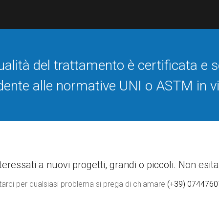
ualità del trattamento è certificata e
dente alle normative UNI o ASTM in v
ressati a nuovi progetti, grandi o piccoli. Non esita
tarci per qualsiasi problema si prega di chiamare
(+39) 074476