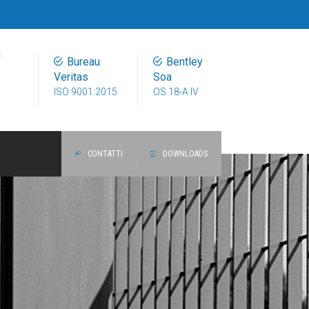
u
Bureau
Bentley
Veritas
Soa
ISO 9001:2015
OS 18-A IV
CONTATTI
DOWNLOADS