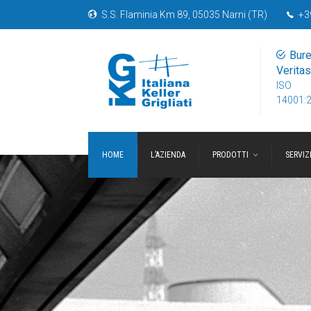
S.S. Flaminia Km 89, 05035 Narni (TR)
+3
Bur
Veritas
ISO
14001:
HOME
L’AZIENDA
PRODOTTI
SERVIZ