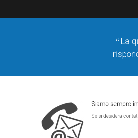
La q
“
rispon
Siamo sempre inte
Se si desidera contat