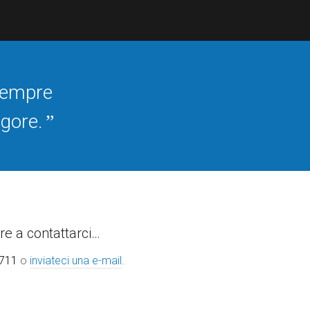
 sempre
igore.
”
re a contattarci…
0711
o
inviateci una e-mail
.