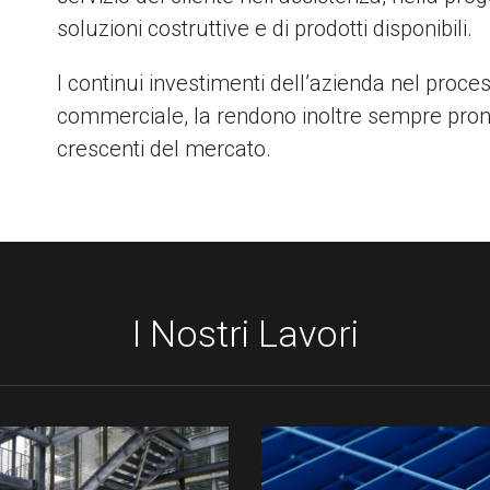
soluzioni costruttive e di prodotti disponibili.
I continui investimenti dell’azienda nel proce
commerciale, la rendono inoltre sempre pron
crescenti del mercato.
I Nostri Lavori