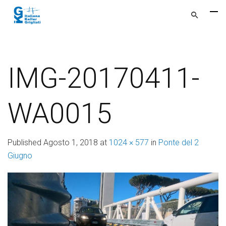
IMG-20170411-
WA0015
Published
Agosto 1, 2018
at
1024 × 577
in
Ponte del 2
Giugno