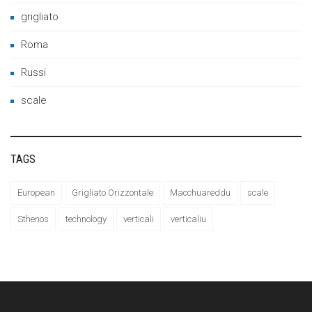
grigliato
Roma
Russi
scale
TAGS
European
Grigliato Orizzontale
Macchuareddu
scale
Sthenos
technology
verticali
verticaliu