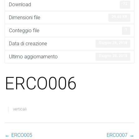
Download
72
Dimensioni file
39.48 KB
Conteggio file
1
Data di creazione
Giugno 28, 2018
Ultimo aggiornamento
Giugno 28, 2018
ERCO006
verticali
←
ERCO005
ERCO007
→