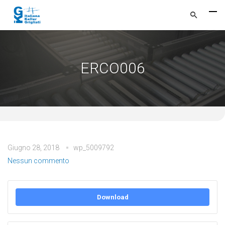
ERCO006
Giugno 28, 2018
wp_5009792
Nessun commento
Download