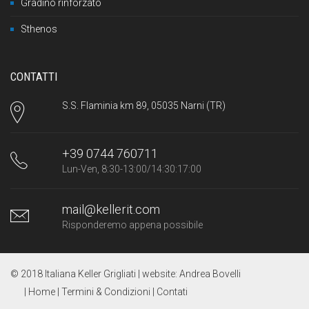
Gradino rinforzato
Sthenos
CONTATTI
S.S. Flaminia km 89, 05035 Narni (TR)
+39 0744 760711
Lun-Ven, 8:30-13:00/14:30:17:00
mail@kellerit.com
Risponderemo appena possibile
© 2018 Italiana Keller Grigliati | website:
Andrea Bovelli
| Home
| Termini & Condizioni
| Contati