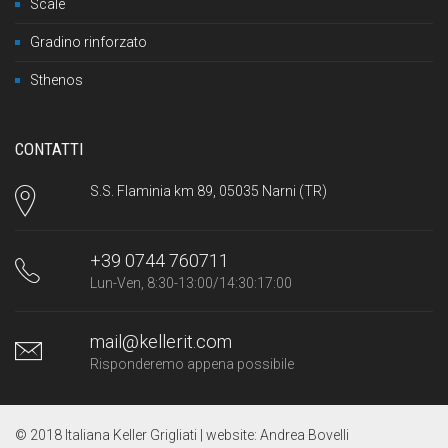
Scale
Gradino rinforzato
Sthenos
CONTATTI
S.S. Flaminia km 89, 05035 Narni (TR)
+39 0744 760711
Lun-Ven, 8:30-13:00/14:30:17:00
mail@kellerit.com
Risponderemo appena possibile
© 2018 Italiana Keller Grigliati | website:
Andrea Bovelli