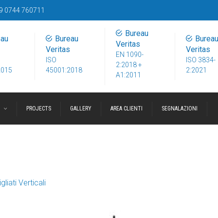
9 0744 760711
Bureau
eau
Bureau
Burea
Veritas
Veritas
Veritas
EN 1090-
ISO
ISO 3834-
2:2018 +
2015
45001:2018
2:2021
A1:2011
I
PROJECTS
GALLERY
AREA CLIENTI
SEGNALAZIONI
igliati Verticali