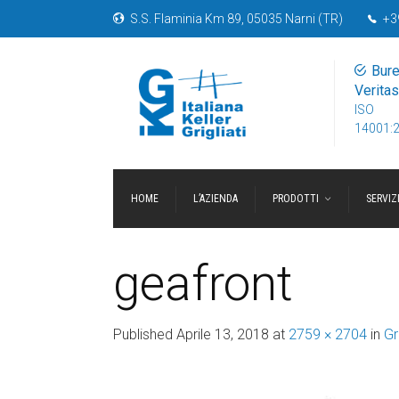
S.S. Flaminia Km 89, 05035 Narni (TR)
+3
Bur
Veritas
ISO
14001:
HOME
L’AZIENDA
PRODOTTI
SERVIZ
geafront
Published
Aprile 13, 2018
at
2759 × 2704
in
Gr