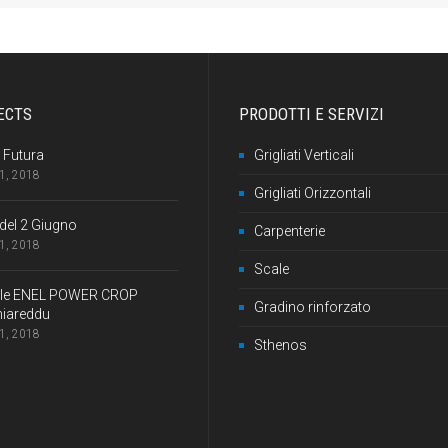
ECTS
PRODOTTI E SERVIZI
 Futura
Grigliati Verticali
1, 2018
Grigliati Orizzontali
del 2 Giugno
Carpenterie
1, 2018
Scale
ale ENEL POWER CROP
Gradino rinforzato
iareddu
1, 2018
Sthenos