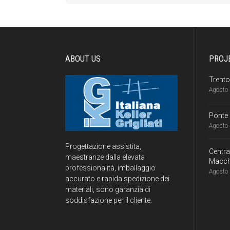
ABOUT US
PROJ
Trento
Agosto 
Ponte 
Agosto 
Progettazione assistita,
Centr
maestranze dalla elevata
Macch
professionalità, imballaggio
Agosto 
accurato e rapida spedizione dei
materiali, sono garanzia di
soddisfazione per il cliente.